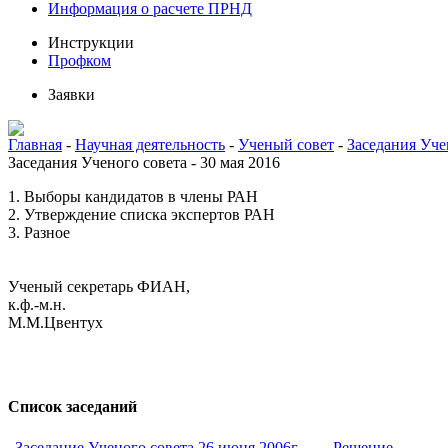
Информация о расчете ПРНД
Инструкции
Профком
Заявки
Главная
-
Научная деятельность
-
Ученый совет
-
Заседания Уче
Заседания Ученого совета - 30 мая 2016
1. Выборы кандидатов в члены РАН
2. Утверждение списка экспертов РАН
3. Разное
Ученый секретарь ФИАН,
к.ф.-м.н.
М.М.Цвентух
Список заседаний
Заседание Ученого совета 26 июня 2006г.
Решение