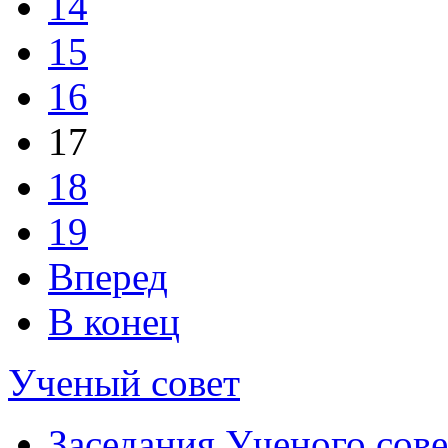
14
15
16
17
18
19
Вперед
В конец
Ученый совет
Заседания Ученого сове