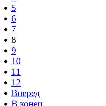
5
6
7
8
9
10
11
12
Вперед
В конец