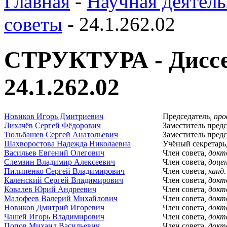
Главная
-
Научная деятель
советы
-
24.1.262.02
СТРУКТУРА - Диссе
24.1.262.02
Новиков Игорь Дмитриевич
Председатель
, пр
Лихачёв Сергей Фёдорович
Заместитель предс
Тюльбашев Сергей Анатольевич
Заместитель предс
Шахворостова Надежда Николаевна
Учёный секретарь
Васильев Евгений Олегович
Член совета
, докт
Слемзин Владимир Алексеевич
Член совета
, доце
Пилипенко Сергей Владимирович
Член совета
, канд
Каленский Сергей Владимирович
Член совета
, докт
Ковалев Юрий Андреевич
Член совета
, докт
Малофеев Валерий Михайлович
Член совета
, докт
Новиков Дмитрий Игоревич
Член совета
, докт
Чашей Игорь Владимирович
Член совета
, докт
Попов Михаил Васильевич
Член совета
, докт