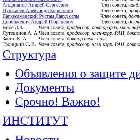
Андрианов Андрей Сергеевич
Член совета
, канд
Пушкарев Александр Борисович
Член совета
, проф
Дагкесаманский Рустам Давуд оглы
Член совета
, докт
Дорошкевич Андрей Георгиевич
Член совета
, докт
Вибе Д.З.
Член совета,
профессор, доктор физ.-мат. нау
Лутовинов А. А.
Член совета,
профессор, член-корр. РАН, докто
Занин К. А.
Член совета,
доктор техн. наук
Троицкий С. В.
Член совета,
профессор, член-корр. РАН, докто
Структура
Объявления о защите д
Документы
Срочно! Важно!
ИНСТИТУТ
Новости